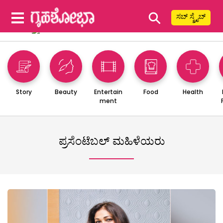
⚲
ಸಬ್ ಸ್ಕ್ರೈಬ್
Story
Beauty
Entertain
Food
Health
ment
ಪ್ರಸೆಂಟೆಬಲ್ ಮಹಿಳೆಯರು