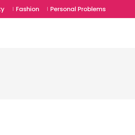
⚲
BSCRIBE
Login
ty
Fashion
Personal Problems
⚲