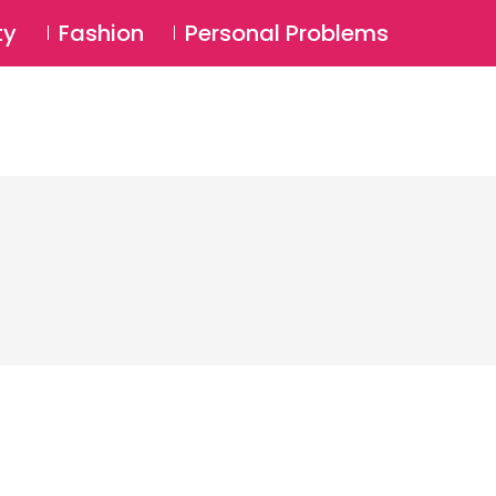
⚲
BSCRIBE
Login
ty
Fashion
Personal Problems
⚲