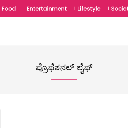
SU
Food
Entertainment
Lifestyle
Socie
ಪ್ರೊಫೆಶನಲ್ ಲೈಫ್