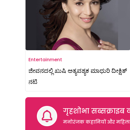
Entertainment
ಜೀವನದಲ್ಲಿ ಖುಷಿ ಅತ್ಯವಶ್ಯಕ ಮಾಧುರಿ ದೀಕ್ಷಿತ್
ನಟಿ
गृहशोभा सब्सक्राइब क
मनोरंजक कहानियों और महिलाओं