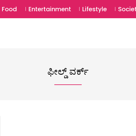
SU
Food
Entertainment
Lifestyle
Socie
ಫೀಲ್ಡ್ ವರ್ಕ್