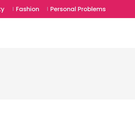
⚲
BSCRIBE
Login
ty
Fashion
Personal Problems
⚲