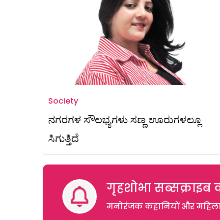
Society
ನಗರಗಳ ಸೌಲಭ್ಯಗಳು ಸಣ್ಣ ಊರುಗಳಲ್ಲೂ
ಸಿಗುತ್ತಿದೆ
गृहशोभा सब्सक्राइब क
मनोरंजक कहानियों और महिलाओं