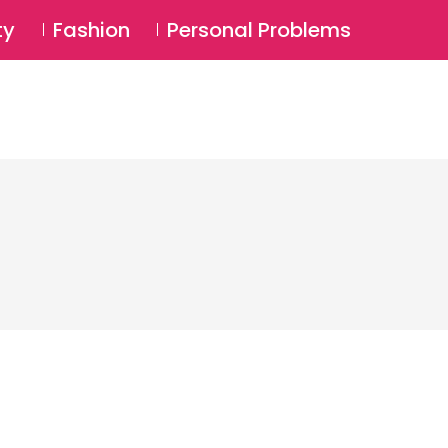
⚲
BSCRIBE
Login
ty
Fashion
Personal Problems
⚲