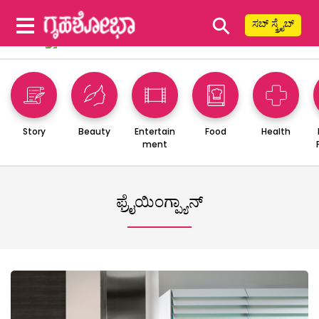
⚲
ಸಬ್ ಸ್ಕ್ರೈಬ್
Story
Beauty
Entertain
Food
Health
ment
ಫ್ರೈಯಿಂಗ್ಪ್ಯಾನ್