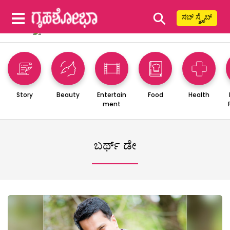
⚲
ಸಬ್ ಸ್ಕ್ರೈಬ್
Story
Beauty
Entertain
Food
Health
ment
ಬರ್ಥ್ ಡೇ