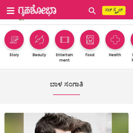
⚲
ಸಬ್ ಸ್ಕ್ರೈಬ್
Story
Beauty
Entertain
Food
Health
ment
ಬಾಳ ಸಂಗಾತಿ