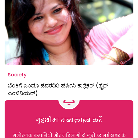
Society
ಬೆಂಕಿಗೆ ಎಂದೂ ಹೆದರದಿರಿ ಹರ್ಷಿನಿ ಕಾನ್ಹೆಕರ್ (ಫೈರ್
ಎಂಜಿನಿಯರ್)
गृहशोभा सब्सक्राइब करें
मनोरंजक कहानियों और महिलाओं से जुड़ी हर नई खबर के