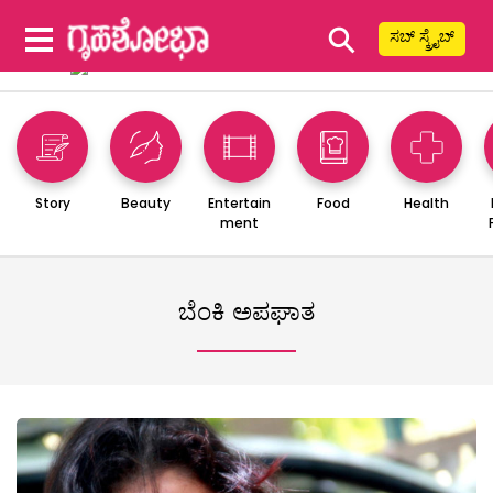
⚲
ಸಬ್ ಸ್ಕ್ರೈಬ್
Story
Beauty
Entertain
Food
Health
ment
ಬೆಂಕಿ ಅಪಘಾತ