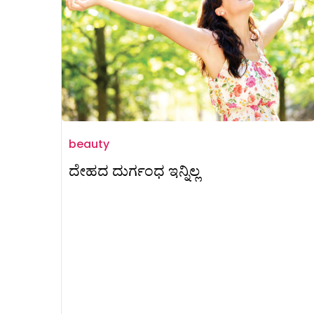
beauty
ದೇಹದ ದುರ್ಗಂಧ ಇನ್ನಿಲ್ಲ