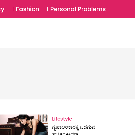
⚲
BSCRIBE
Login
ty
Fashion
Personal Problems
⚲
Lifestyle
ಗೃಹಾಲಂಕಾರಕ್ಕೆ ಒದಗುವ
ಸ್ಮಾರ್ಟ್ ಕ್ಲೀನರ್