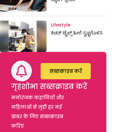
Lifestyle
ಕಿಚನ್‌ ಟೈಲ್ಸ್ ಹೀಗೆ ಸ್ವಚ್ಛಗೊಳಿಸಿ
सब्सक्राइब करें
गृहशोभा सब्सक्राइब करें
मनोरंजक कहानियों और
महिलाओं से जुड़ी हर नई
खबर के लिए सब्सक्राइब
करिए