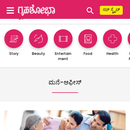
⚲
ಸಬ್ ಸ್ಕ್ರೈಬ್
Story
Beauty
Entertain
Food
Health
ment
ಮನೆ-ಆಫೀಸ್