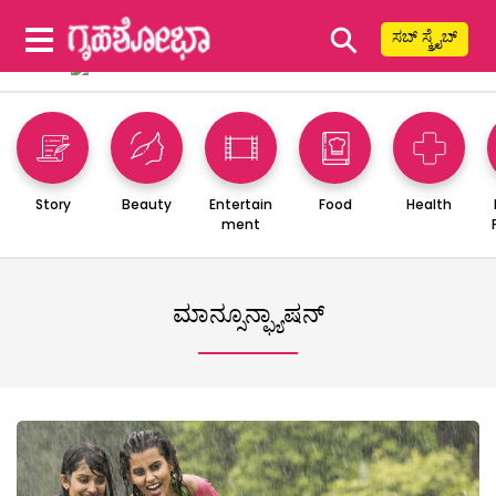
⚲
ಸಬ್ ಸ್ಕ್ರೈಬ್
Story
Beauty
Entertain
Food
Health
ment
ಮಾನ್ಸೂನ್ಫ್ಯಾಷನ್