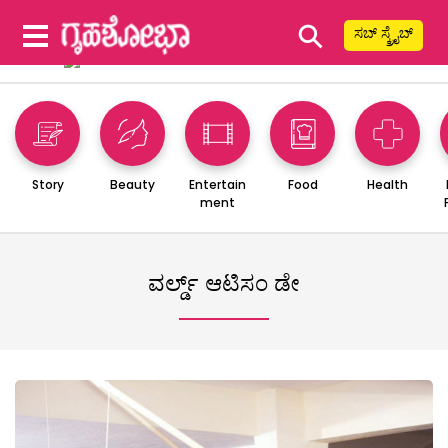
⚲
ಸಬ್ ಸ್ಕ್ರೈಬ್
Story
Beauty
Entertain
Food
Health
ment
ವರ್ಲ್ಡ್ ಆಟಿಸಂ ಡೇ