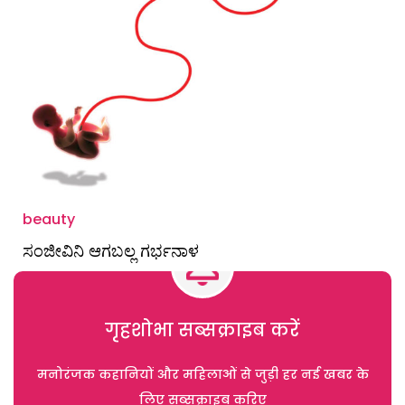
beauty
ಸಂಜೀವಿನಿ ಆಗಬಲ್ಲ ಗರ್ಭನಾಳ
गृहशोभा सब्सक्राइब करें
मनोरंजक कहानियों और महिलाओं से जुड़ी हर नई खबर के
लिए सब्सक्राइब करिए