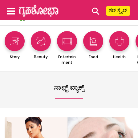
⚲
ಸಬ್ ಸ್ಕ್ರೈಬ್
Story
Beauty
Entertain
Food
Health
ment
ಸಾಫ್ಟ್ ವ್ಯಾಕ್ಸ್