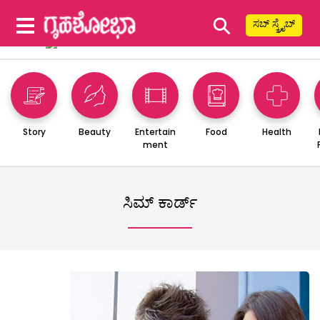
⚲
ಸಬ್ ಸ್ಕ್ರೈಬ್
Story
Beauty
Entertain
Food
Health
ment
ಸಿಮ್ ಕಾರ್ಡ್