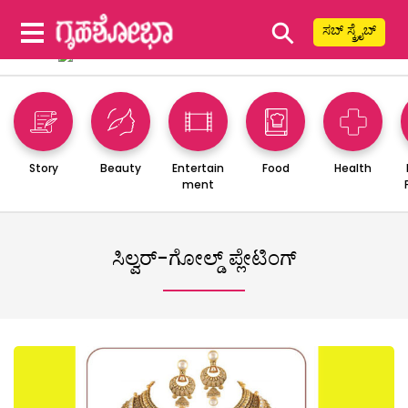
⚲
ಸಬ್ ಸ್ಕ್ರೈಬ್
Story
Beauty
Entertain
Food
Health
ment
ಸಿಲ್ವರ್-ಗೋಲ್ಡ್ ಪ್ಲೇಟಿಂಗ್