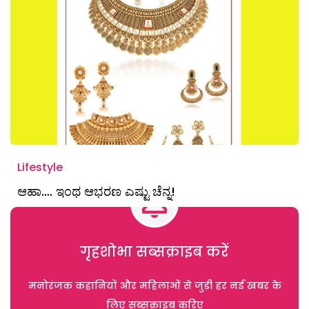
Lifestyle
ಆಹಾ…. ಇಂಥ ಆಭರಣ ಎಷ್ಟು ಚೆನ್ನ!
गृहशोभा सब्सक्राइब करें
मनोरंजक कहानियों और महिलाओं से जुड़ी हर नई खबर के
लिए सब्सक्राइब करिए