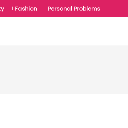
⚲
BSCRIBE
Login
ty
Fashion
Personal Problems
⚲