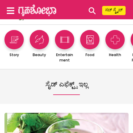
⚲
ಸಬ್ ಸ್ಕ್ರೈಬ್
Story
Beauty
Entertain
Food
Health
ment
ಸೈಡ್ ಎಫೆಕ್ಟ್ಸ್ ಇಲ್ಲ