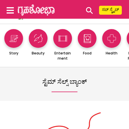
⚲
ಸಬ್ ಸ್ಕ್ರೈಬ್
Story
Beauty
Entertain
Food
Health
ment
ಸ್ಟೆಮ್ ಸೆಲ್ಸ್ ಬ್ಯಾಂಕ್