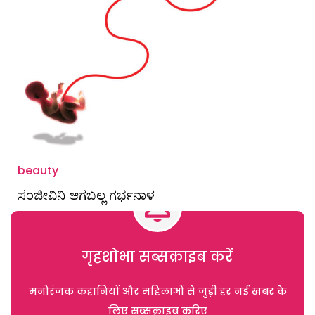
beauty
ಸಂಜೀವಿನಿ ಆಗಬಲ್ಲ ಗರ್ಭನಾಳ
गृहशोभा सब्सक्राइब करें
मनोरंजक कहानियों और महिलाओं से जुड़ी हर नई खबर के
लिए सब्सक्राइब करिए