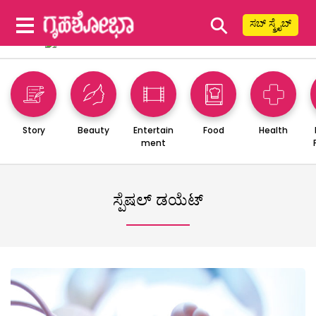
⚲
ಸಬ್ ಸ್ಕ್ರೈಬ್
Story
Beauty
Entertain
Food
Health
ment
ಸ್ಪೆಷಲ್ ಡಯೆಟ್