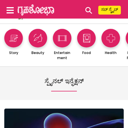
⚲
ಸಬ್ ಸ್ಕ್ರೈಬ್
Story
Beauty
Entertain
Food
Health
ment
ಸ್ಪೈನಲ್ ಇನ್ಫೆಕ್ಷನ್