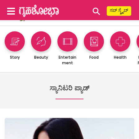
⚲
ಸಬ್ ಸ್ಕ್ರೈಬ್
Story
Beauty
Entertain
Food
Health
ment
ಸ್ಯಾನಿಟರಿ ಪ್ಯಾಡ್