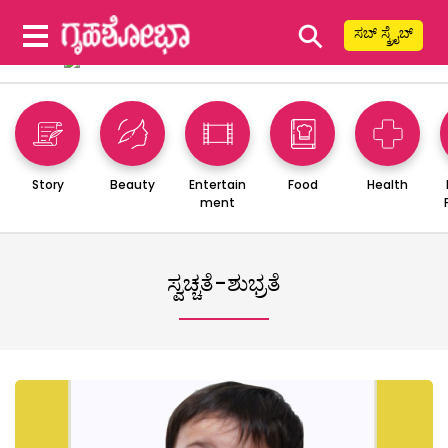
⚲
ಸಬ್ ಸ್ಕ್ರೈಬ್
Story
Beauty
Entertain
Food
Health
ment
ಸ್ವಚ್ಚತೆ-ಶುಭ್ರತೆ