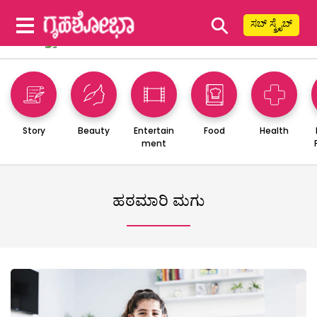
⚲
ಸಬ್ ಸ್ಕ್ರೈಬ್
Story
Beauty
Entertain
Food
Health
ment
ಹಠಮಾರಿ ಮಗು