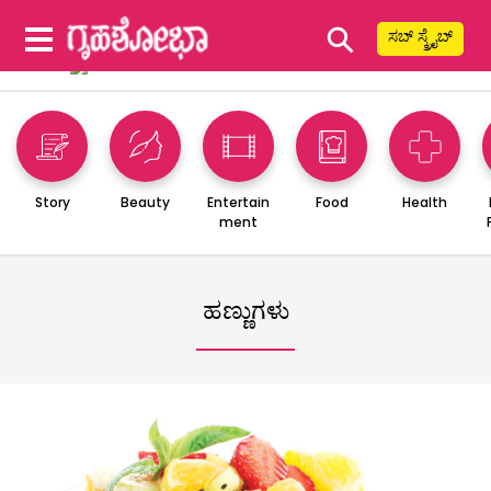
⚲
ಸಬ್ ಸ್ಕ್ರೈಬ್
Story
Beauty
Entertain
Food
Health
ment
ಹಣ್ಣುಗಳು