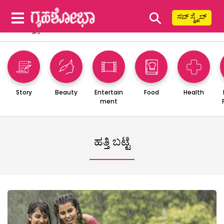
⚲
ಸಬ್ ಸ್ಕ್ರೈಬ್
Story
Beauty
Entertain
Food
Health
ment
ಹತ್ತಿ ಬಟ್ಟೆ