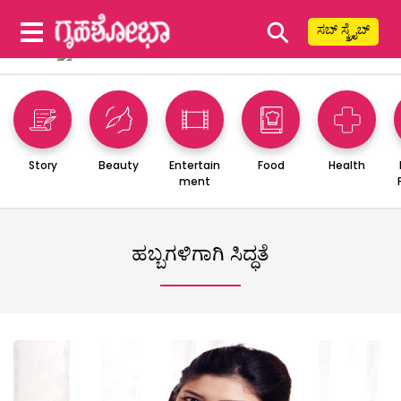
⚲
ಸಬ್ ಸ್ಕ್ರೈಬ್
Story
Beauty
Entertain
Food
Health
ment
ಹಬ್ಬಗಳಿಗಾಗಿ ಸಿದ್ಧತೆ