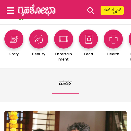
⚲
ಸಬ್ ಸ್ಕ್ರೈಬ್
Story
Beauty
Entertain
Food
Health
ment
ಹರ್ಷ