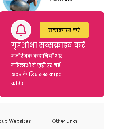
सब्सक्राइब करें
गृहशोभा सब्सक्राइब करें
मनोरंजक कहानियों और
महिलाओं से जुड़ी हर नई
खबर के लिए सब्सक्राइब
करिए
oup Websites
Other Links