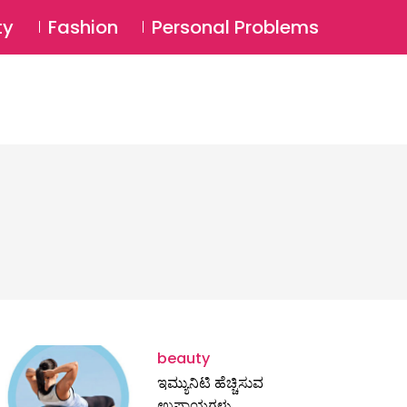
⚲
BSCRIBE
Login
ty
Fashion
Personal Problems
⚲
beauty
ಇಮ್ಯುನಿಟಿ ಹೆಚ್ಚಿಸುವ
ಉಪಾಯಗಳು