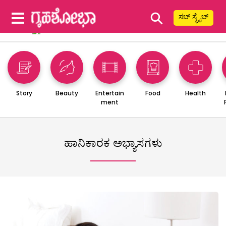
⚲
ಸಬ್ ಸ್ಕ್ರೈಬ್
Story
Beauty
Entertain
Food
Health
ment
ಹಾನಿಕಾರಕ ಅಭ್ಯಾಸಗಳು