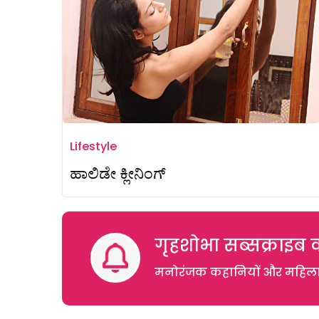
Lifestyle
ಹಾಲಿಡೇ ಕ್ಲೀನಿಂಗ್
गृहशोभा सब्सक्राइब क
मनोरंजक कहानियों और महिलाओं