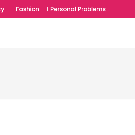
⚲
BSCRIBE
Login
ty
Fashion
Personal Problems
⚲