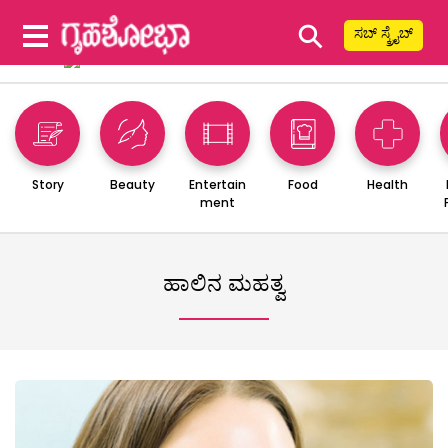
⚲
ಸಬ್ ಸ್ಕ್ರೈಬ್
Story
Beauty
Entertain
Food
Health
ment
ಹಾಲಿನ ಮಹತ್ವ