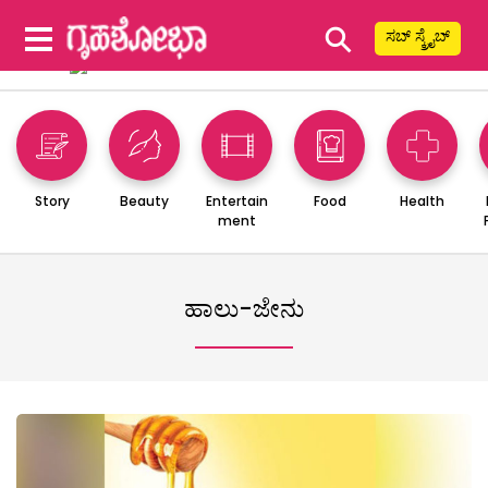
⚲
ಸಬ್ ಸ್ಕ್ರೈಬ್
Story
Beauty
Entertain
Food
Health
ment
ಹಾಲು-ಜೇನು