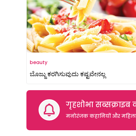
beauty
ಬೊಜ್ಜು ಕರಗಿಸುವುದು ಕಷ್ಟವೇನಲ್ಲ
गृहशोभा सब्सक्राइब क
मनोरंजक कहानियों और महिलाओं