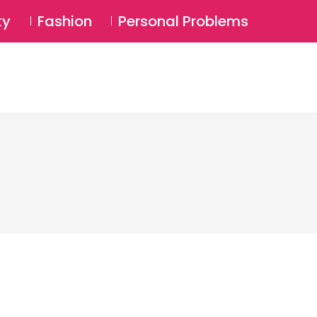
⚲
BSCRIBE
Login
ty
Fashion
Personal Problems
⚲