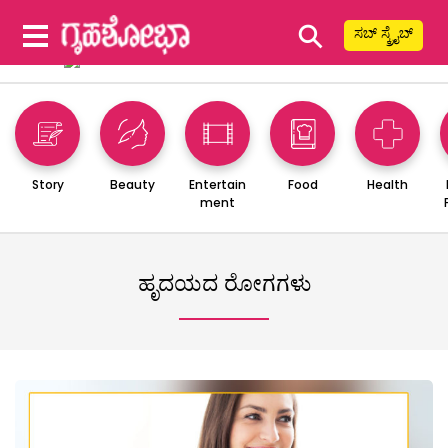
⚲
ಸಬ್ ಸ್ಕ್ರೈಬ್
Story
Beauty
Entertain
Food
Health
ment
ಹೃದಯದ ರೋಗಗಳು