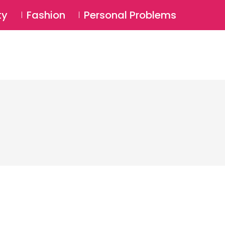
⚲
BSCRIBE
Login
ty
Fashion
Personal Problems
⚲