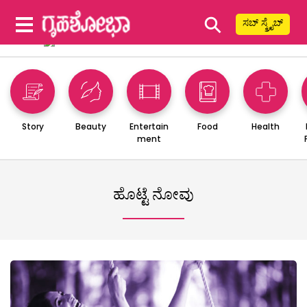
⚲
ಸಬ್ ಸ್ಕ್ರೈಬ್
Story
Beauty
Entertain
Food
Health
ment
ಹೊಟ್ಟೆ ನೋವು