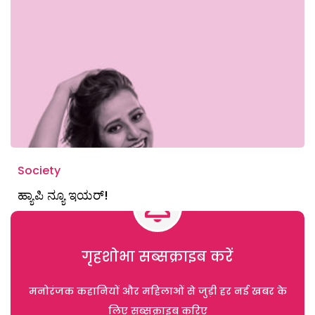
Society
ಹ್ಯಾಪಿ ನ್ಯೂ ಇಯರ್!
गृहशोभा सब्सक्राइब करें
मनोरंजक कहानियों और महिलाओं से जुड़ी हर नई खबर के
लिए सब्सक्राइब करिए