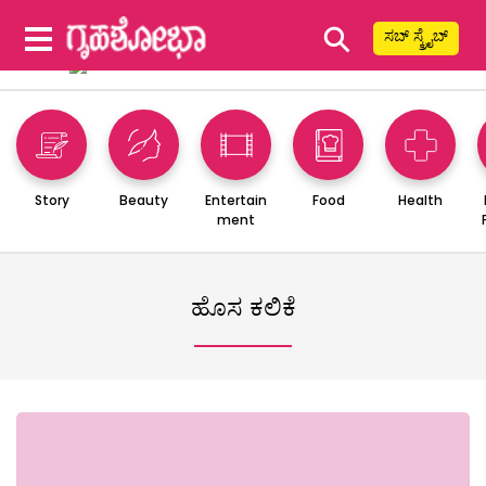
⚲
ಸಬ್ ಸ್ಕ್ರೈಬ್
Story
Beauty
Entertain
Food
Health
ment
ಹೊಸ ಕಲಿಕೆ