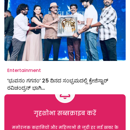
Entertainment
ʼಭುವನಂ ಗಗನಂʼ 25 ದಿನದ ಸಂಭ್ರಮದಲ್ಲಿ ಕ್ರೇಜಿಸ್ಟಾರ್‌
ರವಿಚಂದ್ರನ್‌ ಭಾಗಿ…
गृहशोभा सब्सक्राइब करें
मनोरंजक कहानियों और महिलाओं से जुड़ी हर नई खबर के