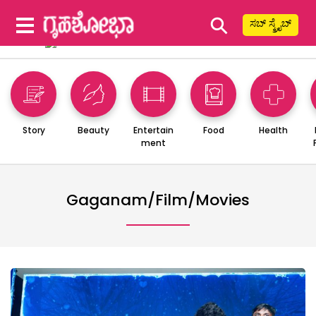
⚲
ಸಬ್ ಸ್ಕ್ರೈಬ್
Story
Beauty
Entertain
Food
Health
ment
Gaganam/film/movies