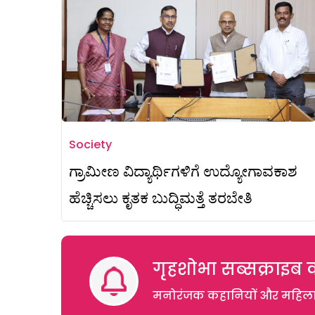
Society
ಗ್ರಾಮೀಣ ವಿದ್ಯಾರ್ಥಿಗಳಿಗೆ ಉದ್ಯೋಗಾವಕಾಶ
ಹೆಚ್ಚಿಸಲು ಕೃತಕ‌ ಬುದ್ಧಿಮತ್ತೆ ತರಬೇತಿ
गृहशोभा सब्सक्राइब क
मनोरंजक कहानियों और महिलाओं