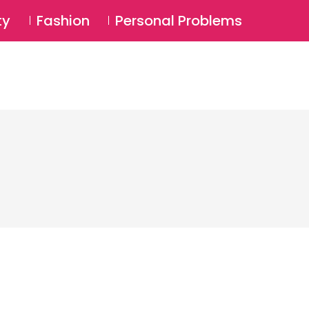
⚲
BSCRIBE
Login
ty
Fashion
Personal Problems
⚲