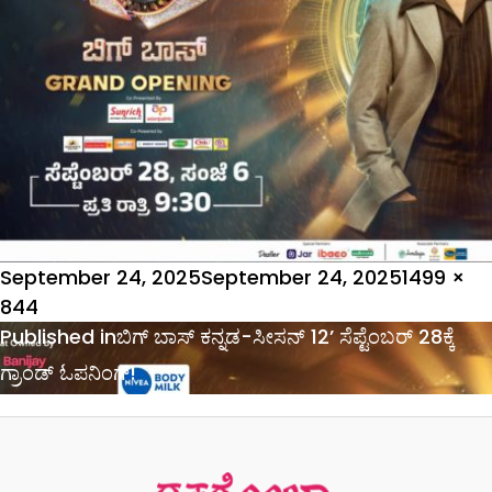
Posted
Full
September 24, 2025
September 24, 2025
1499 ×
on
size
844
Post
Published in
ಬಿಗ್ ಬಾಸ್ ಕನ್ನಡ-ಸೀಸನ್ 12’ ಸೆಪ್ಟೆಂಬರ್ 28ಕ್ಕೆ
navigation
ಗ್ರಾಂಡ್ ಓಪನಿಂಗ್!