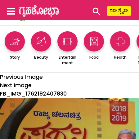
⚲
ಸಬ್ ಸ್ಕ್ರೈಬ್
Story
Beauty
Entertain
Food
Health
ment
Previous Image
Next Image
FB_IMG_1762192407830