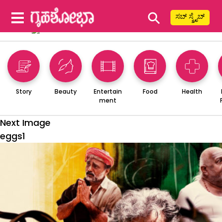
⚲
ಸಬ್ ಸ್ಕ್ರೈಬ್
Story
Beauty
Entertain
Food
Health
ment
Next Image
eggs1