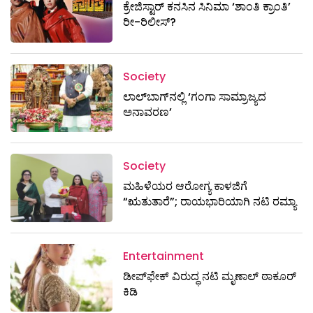
ಕ್ರೇಜಿಸ್ಟಾರ್ ಕನಸಿನ ಸಿನಿಮಾ ‘ಶಾಂತಿ ಕ್ರಾಂತಿ’
ರೀ-ರಿಲೀಸ್?
Society
ಲಾಲ್‌ಬಾಗ್‌ನಲ್ಲಿ ‘ಗಂಗಾ ಸಾಮ್ರಾಜ್ಯದ
ಅನಾವರಣ’
Society
ಮಹಿಳೆಯರ ಆರೋಗ್ಯ ಕಾಳಜಿಗೆ
“ಋತುತಾರೆ”; ರಾಯಭಾರಿಯಾಗಿ ನಟಿ ರಮ್ಯಾ
Entertainment
ಡೀಪ್‌ಫೇಕ್ ವಿರುದ್ಧ ನಟಿ ಮೃಣಾಲ್ ಠಾಕೂರ್
ಕಿಡಿ