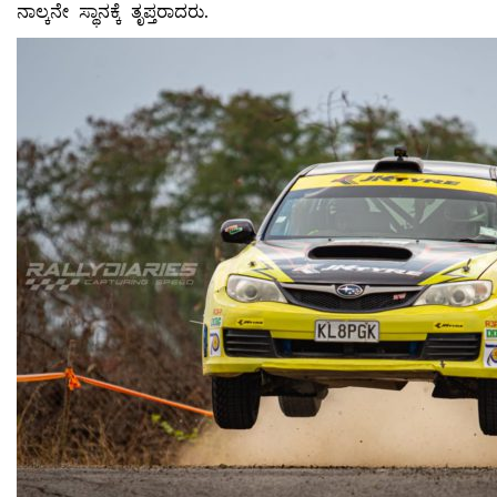
ನಾಲ್ಕನೇ ಸ್ಥಾನಕ್ಕೆ ತೃಪ್ತರಾದರು.