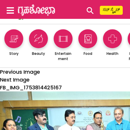
⚲
ಸಬ್ ಸ್ಕ್ರೈಬ್
Story
Beauty
Entertain
Food
Health
ment
Previous Image
Next Image
FB_IMG_1753814425167