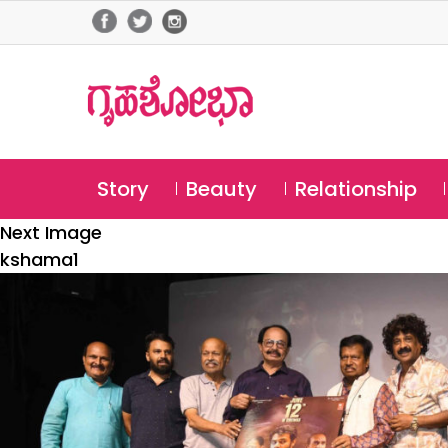
Story
Beauty
Relationship
Next Image
kshama1