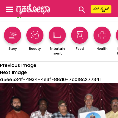
⚲
ಸಬ್ ಸ್ಕ್ರೈಬ್
Story
Beauty
Entertain
Food
Health
ment
Previous Image
Next Image
a5ee534f-4934-4e3f-88d0-7c018c277341