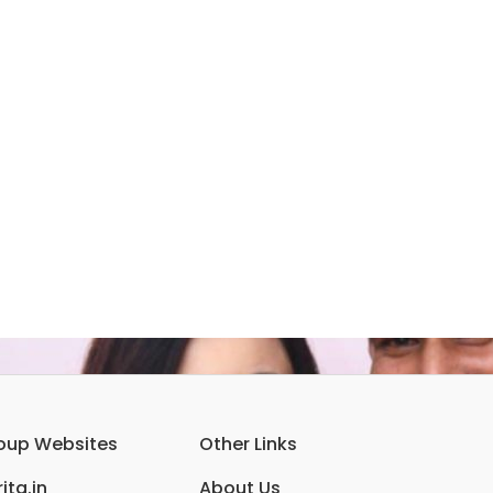
oup Websites
Other Links
ita.in
About Us