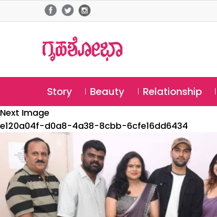
Story
Beauty
Relationship
Next Image
e120a04f-d0a8-4a38-8cbb-6cfe16dd6434