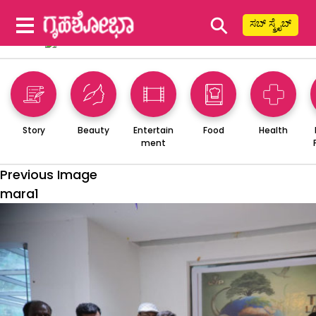
⚲
ಸಬ್ ಸ್ಕ್ರೈಬ್
Story
Beauty
Entertain
Food
Health
ment
Previous Image
mara1